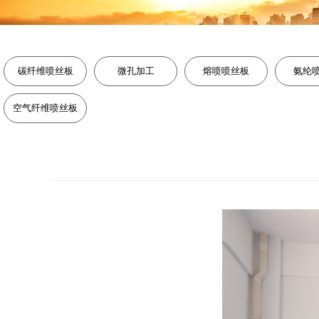
碳纤维喷丝板
微孔加工
熔喷喷丝板
氨纶
空气纤维喷丝板