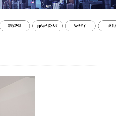
喷嘴吸嘴
pp纺粘喷丝板
纺丝组件
微孔