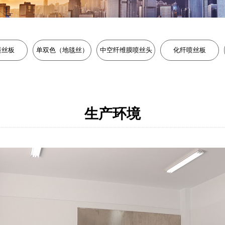
喷丝板
单双色（地毯丝）
中空纤维膜喷丝头
化纤喷丝板
生产环境