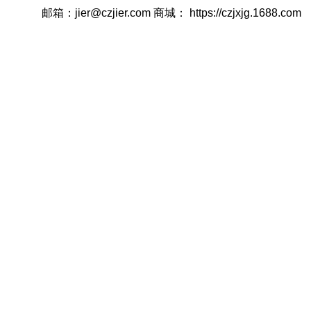
邮箱：jier@czjier.com 商城： https://czjxjg.1688.com